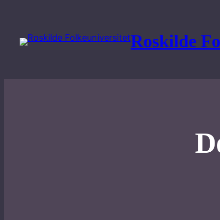
Spring
til
Roskilde Fo
indhold
D