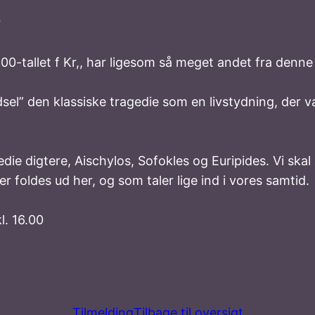
r
0-tallet f Kr,, har ligesom så meget andet fra denne k
sel” den klassiske tragedie som en livstydning, der 
die digtere, Aischylos, Sofokles og Euripides. Vi skal
er foldes ud her, og som taler lige ind i vores samtid.
l. 16.00
Tilmelding
Tilbage til oversigt