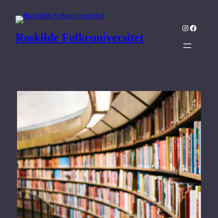
Spring
til
Instagram
Facebo
indhold
Roskilde Folkeuniversitet