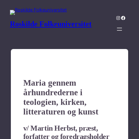
Spring
til
Instagram
Facebo
indhold
Roskilde Folkeuniversitet
Maria gennem
århundrederne i
teologien, kirken,
litteraturen og kunst
v/ Martin Herbst, præst,
forfatter og foredragsholder