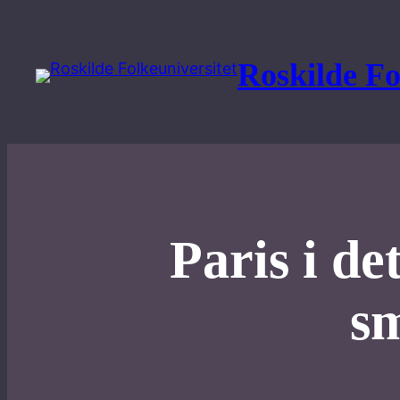
Spring
til
Roskilde Fo
indhold
Paris i d
sm