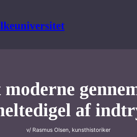
lkeuniversitet
et moderne genne
eltedigel af indt
v/ Rasmus Olsen, kunsthistoriker