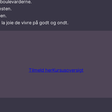
 boulevarderne.
nsten.
ten.
g la joie de vivre på godt og ondt.
Tilmeld her
Kursusoversigt