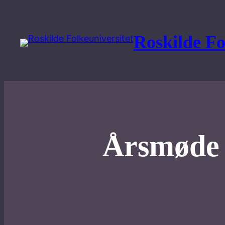
Spring
til
Roskilde Fo
indhold
Årsmøde i