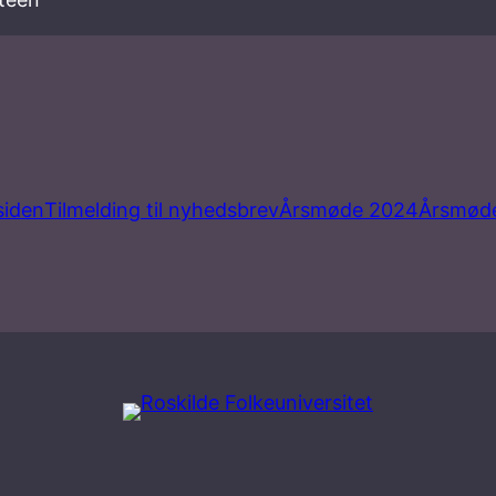
rsiden
Tilmelding til nyhedsbrev
Årsmøde 2024
Årsmød