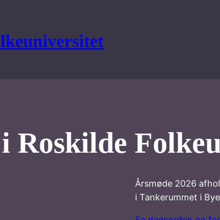
lkeuniversitet
 Roskilde Folkeu
Årsmøde 2026 afhold
i Tankerummet i Bye
Se dagsorden og fo